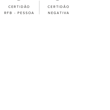
CERTIDÃO
CERTIDÃO
RFB - PESSOA
NEGATIVA
FÍSICA
ESTADUAL
FALE CONOSCO
CONTATO
Email:
faleconosco@escritoriokunzler.com.br
Tel: (54) 3385-2020