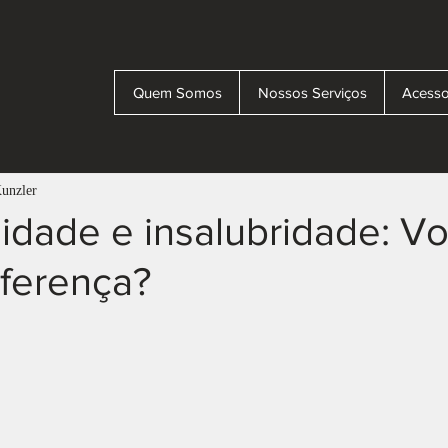
Quem Somos
Nossos Serviços
Acesso
Kunzler
sidade e insalubridade: V
iferença?