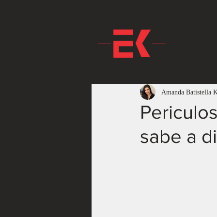
Amanda Batistella 
Periculo
sabe a d